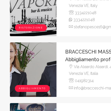
Venezia VE, Italy
3334221048
3334221048
stefanopesce16@gm
RISTORAZIONE
BRACCESCHI MAS
Abbigliamento prof
Via Aleardo Aleardi, 
Venezia VE, Italia
041982314
info@bracceschi-mas
ABBIGLIAMENTO