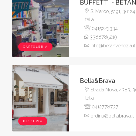
BUFFETTI - BETAN
S. Marco, 5191, 30124
Italia
0415223334
3388785219
info@betanvenezia.it
CARTOLERIA
Bella&Brava
Strada Nova, 4383, 3
Italia
0412778737
ordina@bellabrava.it
PIZZERIA