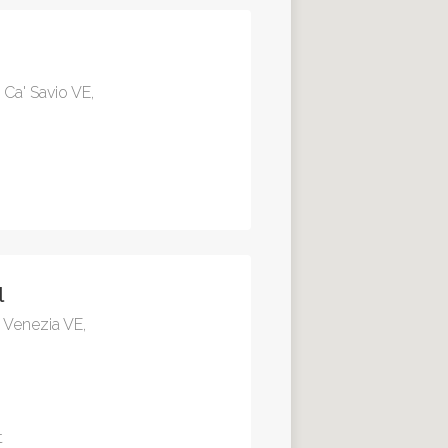
 Ca' Savio VE,
l
 Venezia VE,
t