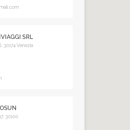
gmail.com
LIVIAGGI SRL
6, 30174 Venezia
m
UROSUN
97, 30100