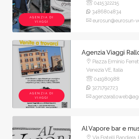
0415322215
3486804834
AGENZIA DI
eurosun@eurosun-ven
VIAGGI
Agenzia Viaggi Rall
Piazza Erminio Ferret
Venezia VE, Italia
041980988
3271792723
AGENZIA DI
agenzaralloweb@agen
VIAGGI
Al Vapore bar e mu
Via Fratelli Bandiera,