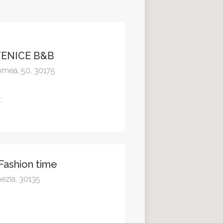
ENICE B&B
omea, 50, 30175
t
ashion time
nezia, 30135