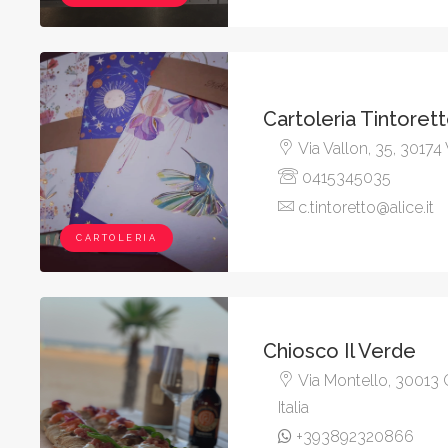
Cartoleria Tintoret
Via Vallon, 35, 30174 
0415345035
c.tintoretto@alice.it
CARTOLERIA
Chiosco Il Verde
Via Montello, 30013 C
Italia
+393892320866