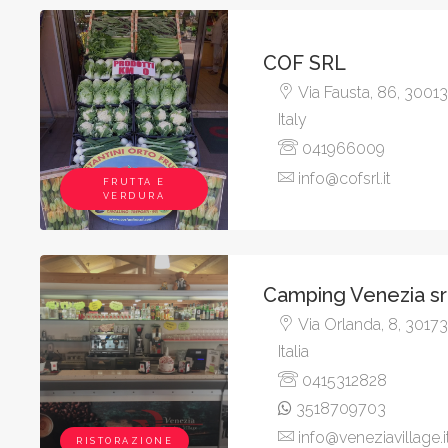
COF SRL
Via Fausta, 86, 30013
Italy
041966009
info@cofsrl.it
FRUTTA E
VERDURA
Camping Venezia sr
Via Orlanda, 8, 30173
Italia
0415312828
3518709703
info@veneziavillage.i
RISTORAZIONE