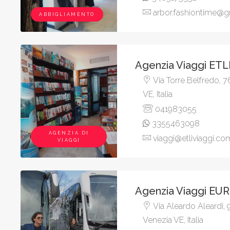
arbor.fashiontime@
ABBIGLIAMENTO
Agenzia Viaggi ET
Via Torre Belfredo, 7
VE, Italia
041983055
3355463098
AGENZIA DI
viaggi@etliviaggi.co
VIAGGI
Agenzia Viaggi E
Via Aleardo Aleardi, 
Venezia VE, Italia