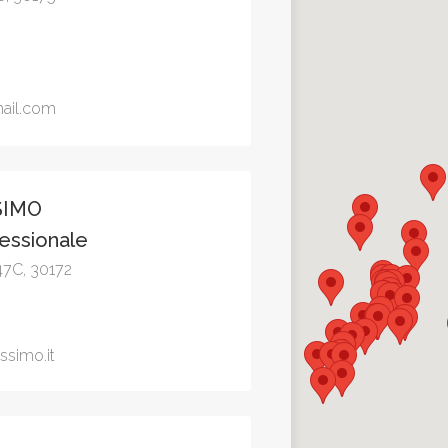
ail.com
SIMO
essionale
47C, 30172
simo.it