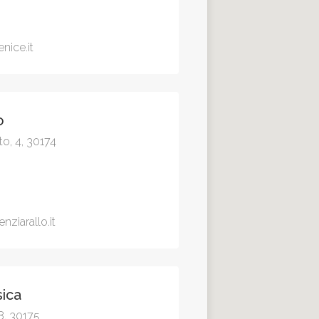
ice.it
o
to, 4, 30174
ziarallo.it
sica
 8, 30175