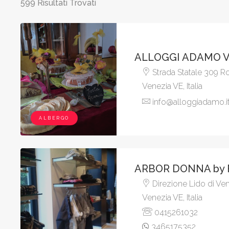
599 Risultati Trovati
ALLOGGI ADAMO V
Strada Statale 309 R
Venezia VE, Italia
info@alloggiadamo.i
ALBERGO
ARBOR DONNA by F
Direzione Lido di Ve
Venezia VE, Italia
0415261032
3465175352