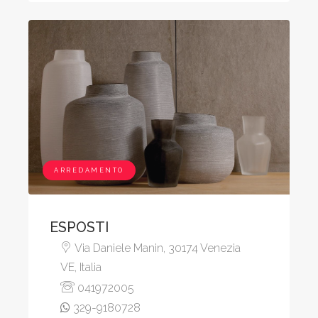
ARREDAMENTO
ESPOSTI
Via Daniele Manin, 30174 Venezia
VE, Italia
041972005
329-9180728