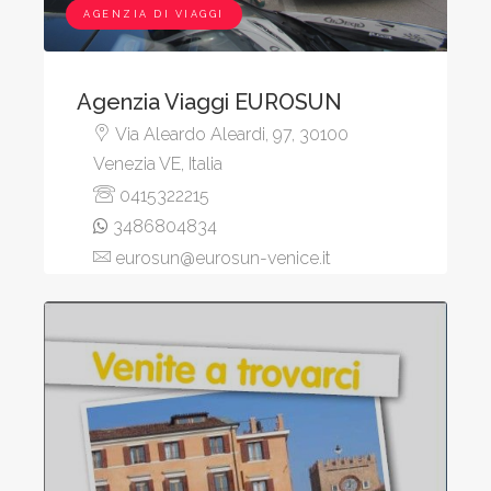
AGENZIA DI VIAGGI
Agenzia Viaggi EUROSUN
Via Aleardo Aleardi, 97, 30100
Venezia VE, Italia
0415322215
3486804834
eurosun@eurosun-venice.it