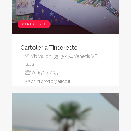
CARTOLERIA
Cartoleria Tintoretto
Via Vallon, 35, 30174 Venezia VE,
Italia
0415345035
c.tintoretto@alice.it