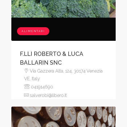
ALIMENTARI
F.LLI ROBERTO & LUCA
BALLARIN SNC
Via Gazzera Alta, 124, 30174 Venezia
VE, Italy
041914690
salverobi@libero.it