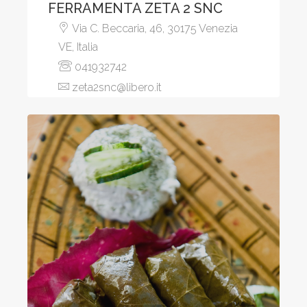
FERRAMENTA ZETA 2 SNC
Via C. Beccaria, 46, 30175 Venezia
VE, Italia
041932742
zeta2snc@libero.it