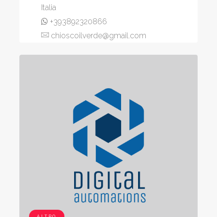
Italia
+393892320866
chioscoilverde@gmail.com
ALTRO