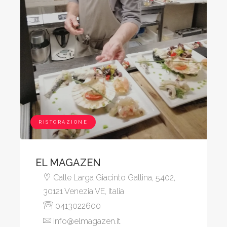
RISTORAZIONE
EL MAGAZEN
Calle Larga Giacinto Gallina, 5402,
30121 Venezia VE, Italia
0413022600
info@elmagazen.it