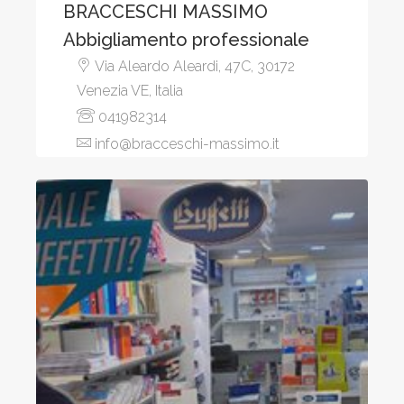
BRACCESCHI MASSIMO
Abbigliamento professionale
Via Aleardo Aleardi, 47C, 30172
Venezia VE, Italia
041982314
info@bracceschi-massimo.it