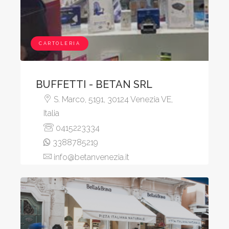
CARTOLERIA
BUFFETTI - BETAN SRL
S. Marco, 5191, 30124 Venezia VE,
Italia
0415223334
3388785219
info@betanvenezia.it