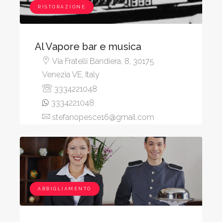
RISTORAZIONE
Al Vapore bar e musica
Via Fratelli Bandiera, 8, 30175
Venezia VE, Italy
3334221048
3334221048
stefanopesce16@gmail.com
ABBIGLIAMENTO