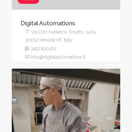
Digital Automations
Via Don Federico Tosatto, 147a,
30174 Venezia VE, Italy
3492495562
info@digitalautomations.it