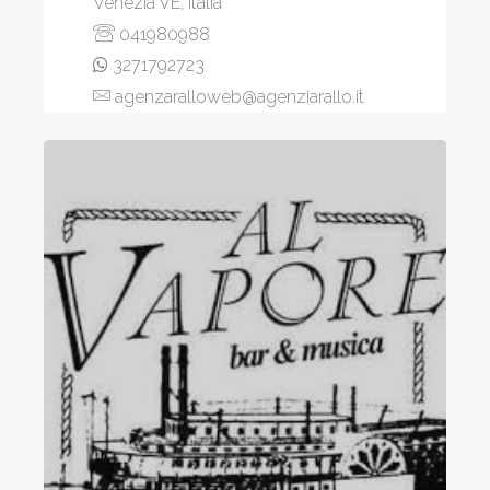
Venezia VE, Italia
041980988
3271792723
agenzaralloweb@agenziarallo.it