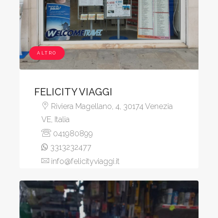
ALTRO
FELICITY VIAGGI
Riviera Magellano, 4, 30174 Venezia
VE, Italia
041980899
3313232477
info@felicityviaggi.it