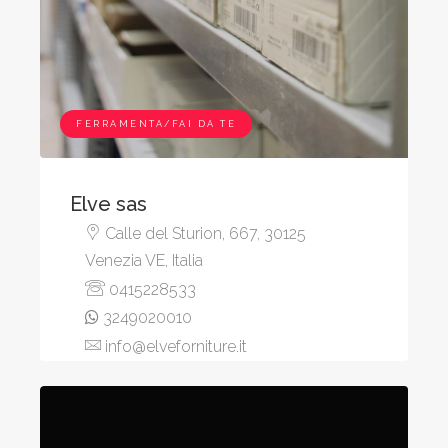
FERRAMENTA/FAI DA TE
Elve sas
Calle del Sturion, 667, 30125
Venezia VE, Italia
0415228533
3249020010
info@elveforniture.it