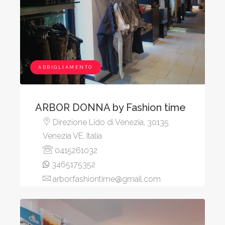
ABBIGLIAMENTO
ARBOR DONNA by Fashion time
Direzione Lido di Venezia, 30135
Venezia VE, Italia
0415261032
3465175352
arbor.fashiontime@gmail.com