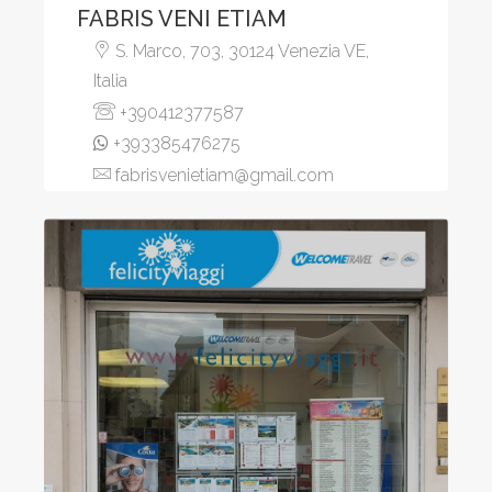
FABRIS VENI ETIAM
S. Marco, 703, 30124 Venezia VE,
Italia
+390412377587
+393385476275
fabrisvenietiam@gmail.com