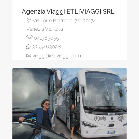
Agenzia Viaggi ETLIVIAGGI SRL
Via Torre Belfredo, 76, 30174
Venezia VE, Italia
041983055
3355463098
viaggi@etliviaggi.com