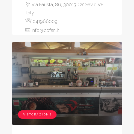
Via Fausta, 86, 30013 Ca' Savio VE,
Italy
041966009
info@cofsrl.it
RISTORAZIONE