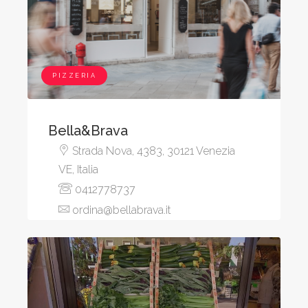
PIZZERIA
Bella&Brava
Strada Nova, 4383, 30121 Venezia
VE, Italia
0412778737
ordina@bellabrava.it